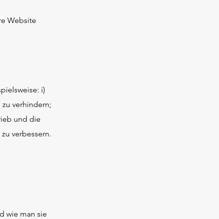
ere Website
ielsweise: i)
 zu verhindern;
rieb und die
 zu verbessern.
d wie man sie