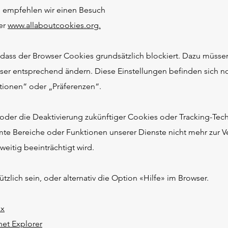
t, empfehlen wir einen Besuch
er
www.allaboutcookies.org.
, dass der Browser Cookies grundsätzlich blockiert. Dazu müsse
ser entsprechend ändern. Diese Einstellungen befinden sich n
ionen“ oder „Präferenzen“.
oder die Deaktivierung zukünftiger Cookies oder Tracking-Tec
mte Bereiche oder Funktionen unserer Dienste nicht mehr zur 
eitig beeinträchtigt wird.
zlich sein, oder alternativ die Option «Hilfe» im Browser.
ox
net Explorer